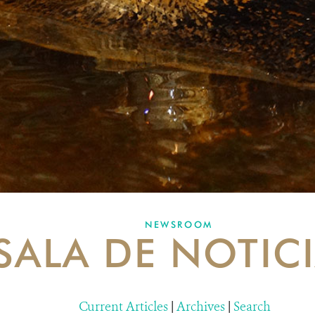
NEWSROOM
SALA DE NOTIC
Current Articles
|
Archives
|
Search