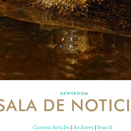
NEWSROOM
SALA DE NOTIC
Current Articles
|
Archives
|
Search