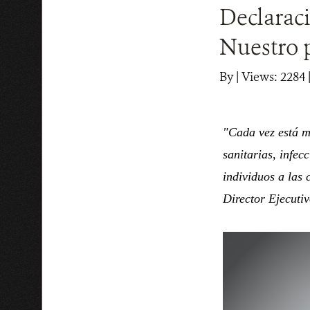
Declarac
Nuestro p
By
|
Views: 2284
|
"Cada vez está m
sanitarias, infec
individuos a las
Director Ejecuti