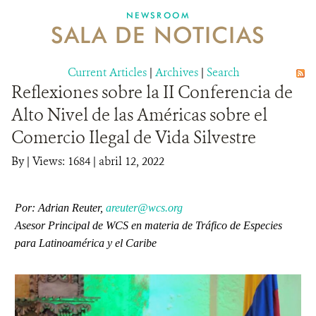
NEWSROOM
SALA DE NOTICIAS
MECANISMO DE ATENCIÓN DE QUEJAS Y RECLAMOS
Current Articles
DONA
|
Archives
|
Search
Reflexiones sobre la II Conferencia de
Alto Nivel de las Américas sobre el
Comercio Ilegal de Vida Silvestre
By
|
Views: 1684
| abril 12, 2022
Por: Adrian Reuter,
areuter@wcs.org
Asesor Principal de WCS en materia de Tráfico de Especies
para Latinoamérica y el Caribe