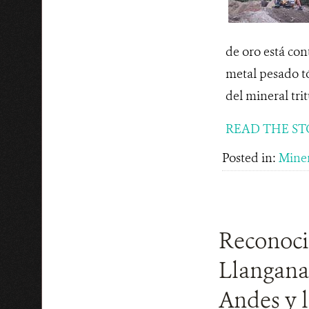
de oro está co
metal pesado tó
del mineral trit
READ THE ST
Posted in:
Miner
Reconocim
Llanganat
Andes y 