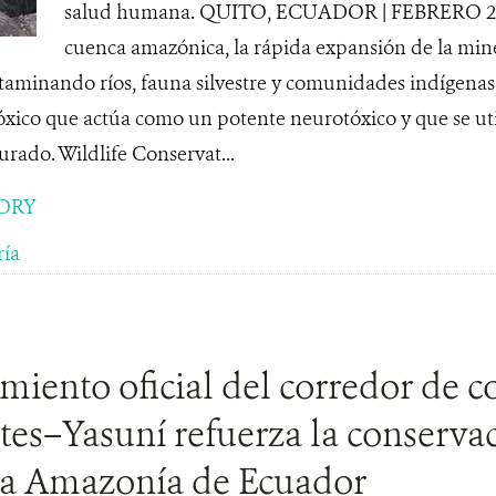
salud humana. QUITO, ECUADOR | FEBRERO 20,
cuenca amazónica, la rápida expansión de la miner
ntaminando ríos, fauna silvestre y comunidades indígena
xico que actúa como un potente neurotóxico y que se uti
urado. Wildlife Conservat...
ORY
ía
iento oficial del corredor de c
es–Yasuní refuerza la conservac
la Amazonía de Ecuador