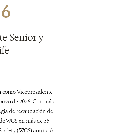
26
e Senior y
ife
 como Vicepresidente
marzo de 2026. Con más
tegia de recaudación de
n de WCS en más de 55
ociety (WCS) anunció