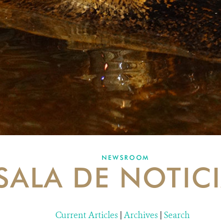
NEWSROOM
SALA DE NOTIC
Current Articles
|
Archives
|
Search