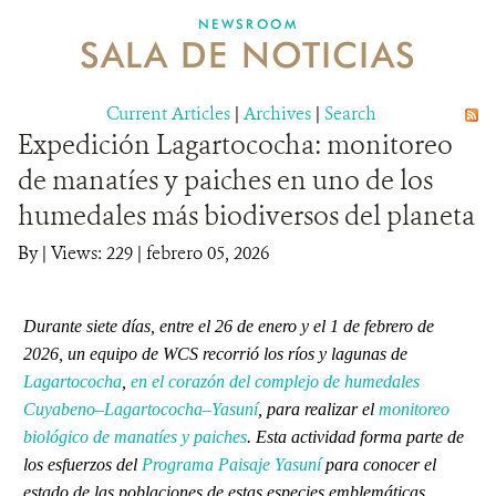
NEWSROOM
SALA DE NOTICIAS
MECANISMO DE ATENCIÓN DE QUEJAS Y RECLAMOS
Current Articles
DONA
|
Archives
|
Search
Expedición Lagartococha: monitoreo
de manatíes y paiches en uno de los
humedales más biodiversos del planeta
By
|
Views: 229
| febrero 05, 2026
Durante siete días, entre el 26 de enero y el 1 de febrero de
2026, un equipo de WCS recorrió los ríos y lagunas de
Lagartococha
,
en el corazón del complejo de humedales
Cuyabeno–Lagartococha–Yasuní
, para realizar el
monitoreo
biológico de manatíes y paiches
. Esta actividad forma parte de
los esfuerzos del
Programa Paisaje Yasuní
para conocer el
estado de las poblaciones de estas especies emblemáticas,