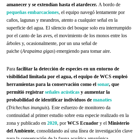
amanecer y se extendían hasta el atardecer.
A bordo de
pequeñas embarcaciones
, el equipo navegó lentamente por
caños, lagunas y meandros, atento a cualquier señal en la
superficie del agua. El silencio del bosque solo era interrumpido
por el canto de las aves, el movimiento de los monos entre los
árboles y, ocasionalmente, por un una señal de
paiche (
Arapaima gigas
) emergiendo para tomar aire.
Para
facilitar la detección de especies en un entorno de
visibilidad limitada por el agua, el equipo de WCS empleó
herramientas para la conservación como el
sonar
, que
permitió registrar
señales acústicas
y aumentar la
probabilidad de identificar individuos de
manatíes
(
Trichechus inunguis
). Este esfuerzo de monitoreo da
continuidad al primer estudio sobre esta especie realizado en la
zona y publicado en
2020
, por
WCS Ecuador
y el
Ministerio
del Ambiente
, consolidando así una línea de investigación clave
para la conservación de la fauna acuática amazónica.