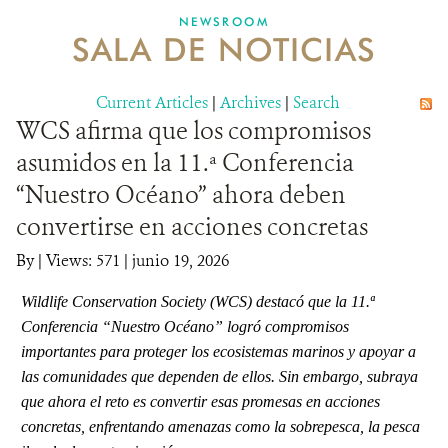
NEWSROOM
SALA DE NOTICIAS
MECANISMO DE ATENCIÓN DE QUEJAS Y RECLAMOS
Current Articles
DONA
|
Archives
|
Search
WCS afirma que los compromisos
asumidos en la 11.ª Conferencia
“Nuestro Océano” ahora deben
convertirse en acciones concretas
By
|
Views: 571
| junio 19, 2026
Wildlife Conservation Society (WCS) destacó que la 11.ª
Conferencia “Nuestro Océano” logró compromisos
importantes para proteger los ecosistemas marinos y apoyar a
las comunidades que dependen de ellos. Sin embargo, subraya
que ahora el reto es convertir esas promesas en acciones
concretas, enfrentando amenazas como la sobrepesca, la pesca