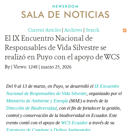
NEWSROOM
SALA DE NOTICIAS
MECANISMO DE ATENCIÓN DE QUEJAS Y RECLAMOS
Current Articles
DONA
|
Archives
|
Search
El IX Encuentro Nacional de
Responsables de Vida Silvestre se
realizó en Puyo con el apoyo de WCS
By
|
Views: 1248
| marzo 25, 2026
Del 9 al 13 de marzo, en Puyo, se desarrolló el
IX Encuentro
Nacional de Responsables de Vida Silvestre
, organizado por el
Ministerio de Ambiente y Energía
(MAE) a través de la
Dirección de Biodiversidad
, con el fin de fortalecer la gestión,
control y conservación de la biodiversidad en Ecuador. Este
evento contó con el apoyo de
WCS Ecuador
a través de su
Estrategia de Combate a Delitos Ambientales
.