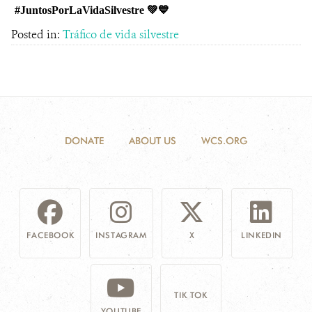
#JuntosPorLaVidaSilvestre 💚💙
Posted in:
Tráfico de vida silvestre
DONATE
ABOUT US
WCS.ORG
FACEBOOK
INSTAGRAM
X
LINKEDIN
TIK TOK
YOUTUBE