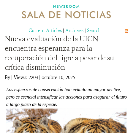
NEWSROOM
SALA DE NOTICIAS
MECANISMO DE ATENCIÓN DE QUEJAS Y RECLAMOS
Current Articles
DONA
|
Archives
|
Search
Nueva evaluación de la UICN
encuentra esperanza para la
recuperación del tigre a pesar de su
crítica disminución
By
|
Views: 2203
| octubre 10, 2025
Los esfuerzos de conservación han evitado un mayor declive,
pero es esencial intensificar las acciones para asegurar el futuro
a largo plazo de la especie.