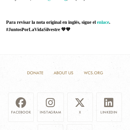
Para revisar la nota original en inglés, sigue el
enlace
.
#JuntosPorLaVidaSilvestre
💚💙
DONATE
ABOUT US
WCS.ORG
FACEBOOK
INSTAGRAM
X
LINKEDIN