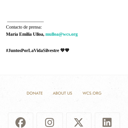
________________
Contacto de prensa:
María Emilia Ulloa,
mulloa@wcs.org
#JuntosPorLaVidaSilvestre 💚💙
DONATE
ABOUT US
WCS.ORG