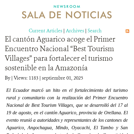
NEWSROOM
SALA DE NOTICIAS
MECANISMO DE ATENCIÓN DE QUEJAS Y RECLAMOS
Current Articles
DONA
|
Archives
|
Search
El cantón Aguarico acoge el Primer
Encuentro Nacional “Best Tourism
Villages” para fortalecer el turismo
sostenible en la Amazonía
By
|
Views: 1183
| septiembre 01, 2025
El Ecuador marcó un hito en el fortalecimiento del turismo
rural y comunitario con la realización del Primer Encuentro
Nacional de Best Tourism Villages, que se desarrolló del 17 al
19 de agosto, en el cantón Aguarico, provincia de Orellana. El
evento reunió a autoridades y representantes de los cantones de
Aguarico, Angochagua, Mindo, Oyacachi, El Tambo y San