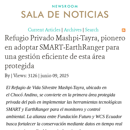
NEWSROOM
SALA DE NOTICIAS
MECANISMO DE ATENCIÓN DE QUEJAS Y RECLAMOS
Current Articles
DONA
|
Archives
|
Search
Refugio Privado Mashpi-Tayra, pionero
en adoptar SMART-EarthRanger para
una gestión eficiente de esta área
protegida
By
|
Views: 3126
| junio 09, 2025
El Refugio de Vida Silvestre Mashpi-Tayra, ubicado en
el Chocó Andino, se convierte en la primera área protegida
privada del país en implementar las herramientas tecnológicas
SMART y EarthRanger para el monitoreo y control
ambiental. La alianza entre Fundación Futuro y WCS Ecuador
busca fortalecer la conservación mediante datos en tiempo real