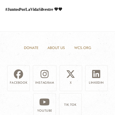
#JuntosPorLaVidaSilvestre
💚💙
DONATE
ABOUT US
WCS.ORG
FACEBOOK
INSTAGRAM
X
LINKEDIN
TIK TOK
YOUTUBE