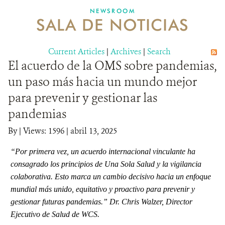
NEWSROOM
SALA DE NOTICIAS
MECANISMO DE ATENCIÓN DE QUEJAS Y RECLAMOS
Current Articles
DONA
|
Archives
|
Search
El acuerdo de la OMS sobre pandemias,
un paso más hacia un mundo mejor
para prevenir y gestionar las
pandemias
By
|
Views: 1596
| abril 13, 2025
“Por primera vez, un acuerdo internacional vinculante ha
consagrado los principios de Una Sola Salud y la vigilancia
colaborativa. Esto marca un cambio decisivo hacia un enfoque
mundial más unido, equitativo y proactivo para prevenir y
gestionar futuras pandemias.” Dr. Chris Walzer, Director
Ejecutivo de Salud de WCS.