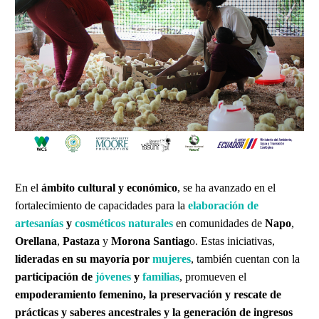
En el
ámbito cultural y económico
, se ha avanzado en el
fortalecimiento de capacidades para la
elaboración de
artesanías
y
cosméticos naturales
en comunidades de
Napo
,
Orellana
,
Pastaza
y
Morona Santiag
o. Estas iniciativas,
lideradas en su mayoría por
mujeres
, también cuentan con la
participación de
jóvenes
y
familias
, promueven el
empoderamiento femenino, la preservación y rescate de
prácticas y saberes ancestrales y la generación de ingresos