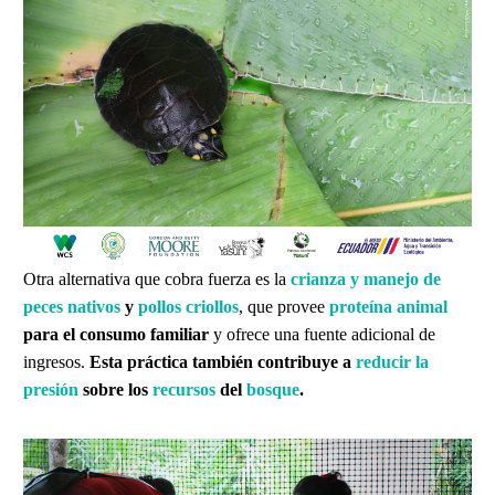
Otra alternativa que cobra fuerza es la
crianza y manejo de
peces nativos
y
pollos criollos
, que provee
proteína animal
para el consumo familiar
y ofrece una fuente adicional de
ingresos.
Esta práctica también contribuye a
reducir la
presión
sobre los
recursos
del
bosque
.