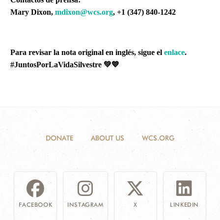
Mary Dixon,
mdixon@wcs.org
, +1 (347) 840-1242
Para revisar la nota original en inglés, sigue el
enlace
.
#JuntosPorLaVidaSilvestre 💚💙
DONATE
ABOUT US
WCS.ORG
FACEBOOK
INSTAGRAM
X
LINKEDIN