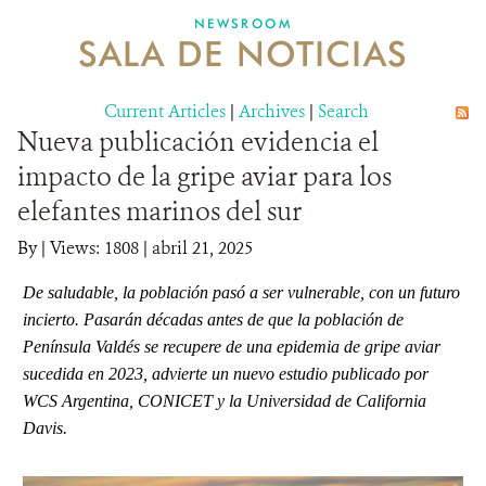
NEWSROOM
SALA DE NOTICIAS
MECANISMO DE ATENCIÓN DE QUEJAS Y RECLAMOS
Current Articles
DONA
|
Archives
|
Search
Nueva publicación evidencia el
impacto de la gripe aviar para los
elefantes marinos del sur
By
|
Views: 1808
| abril 21, 2025
De saludable, la población pasó a ser vulnerable, con un futuro
incierto. Pasarán décadas antes de que la población de
Península Valdés se recupere de una epidemia de gripe aviar
sucedida en 2023, advierte un nuevo estudio publicado por
WCS Argentina, CONICET y la Universidad de California
Davis.