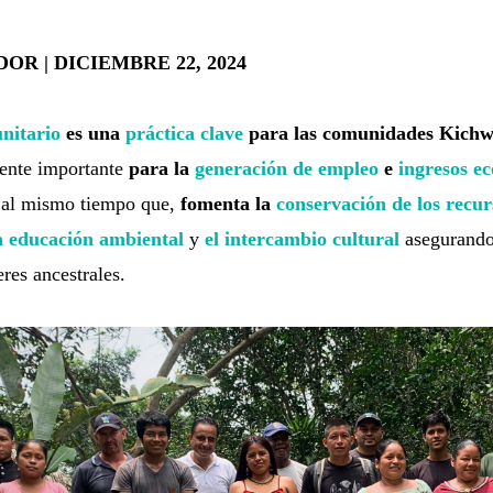
OR | DICIEMBRE 22, 2024
nitario
es una
práctica clave
para las comunidades Kichw
uente importante
para la
generación de empleo
e
ingresos e
 al mismo tiempo que,
fomenta la
conservación de los recur
a educación ambiental
y
el intercambio cultural
asegurando
eres ancestrales.