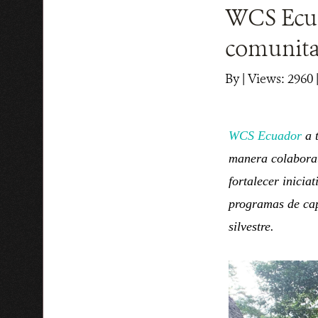
WCS Ecua
comunitar
By
|
Views: 2960
WCS Ecuador
a 
manera colabora
fortalecer inicia
programas de cap
silvestre.