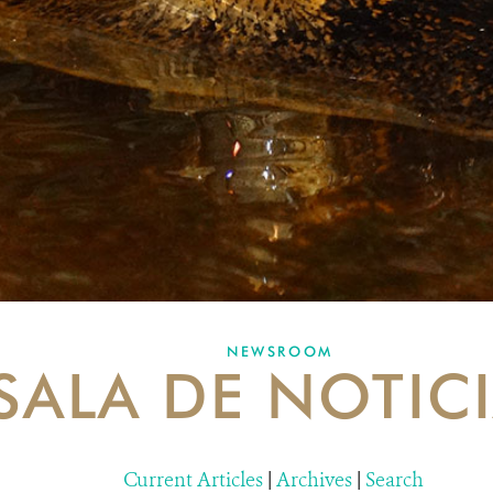
NEWSROOM
SALA DE NOTIC
Current Articles
|
Archives
|
Search