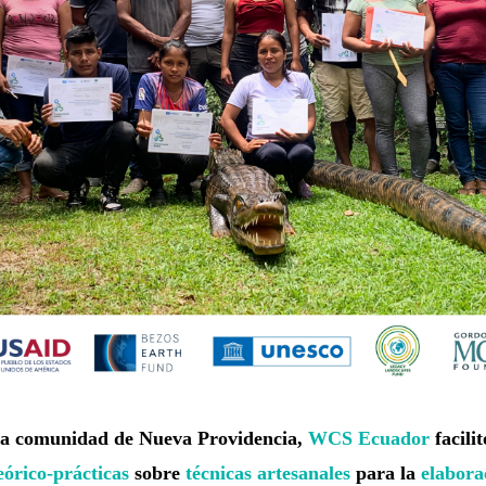
la comunidad de Nueva Providencia,
WCS Ecuador
facilit
eórico-prácticas
sobre
técnicas artesanales
para la
elabora