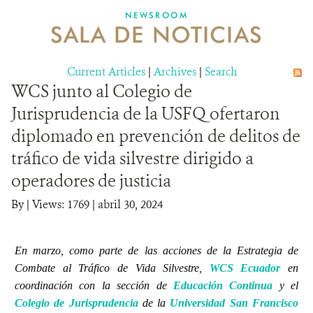
NEWSROOM
SALA DE NOTICIAS
MECANISMO DE ATENCIÓN DE QUEJAS Y RECLAMOS
Current Articles
DONA
|
Archives
|
Search
WCS junto al Colegio de
Jurisprudencia de la USFQ ofertaron
diplomado en prevención de delitos de
tráfico de vida silvestre dirigido a
operadores de justicia
By
|
Views: 1769
| abril 30, 2024
En marzo, como parte de las acciones de la E
strategia de
Combate al Tráfico de Vida Silvestre,
WCS Ecuador
en
coordinación con la sección de
Educación Continua
y el
Colegio de Jurisprudencia
de la
Universidad San Francisco