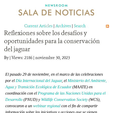
NEWSROOM
SALA DE NOTICIAS
MECANISMO DE ATENCIÓN DE QUEJAS Y RECLAMOS
Current Articles
DONA
|
Archives
|
Search
Reflexiones sobre los desafíos y
oportunidades para la conservación
del jaguar
By
|
Views: 2186
| noviembre 30, 2023
El pasado 29 de noviembre, en el marco de las celebraciones
por el
Día Internacional del Jaguar
, el
Ministerio del Ambiente,
Agua y Transición Ecológica de Ecuador
(MAATE) en
coordinación con el
Programa de las Naciones Unidas para el
Desarrollo
(PNUD) y
Wildlife Conservation Society
(WCS),
convocaron a un
webinar regional
con el fin de compartir
información sobre las iniciativas y acciones que se vienen