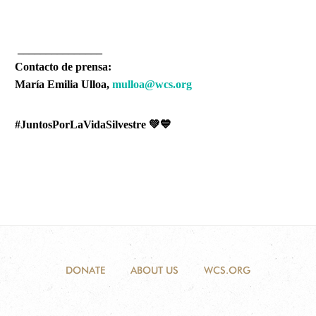
_______________
Contacto de prensa:
María Emilia Ulloa,
mulloa@wcs.org
#JuntosPorLaVidaSilvestre 💚💙
DONATE
ABOUT US
WCS.ORG