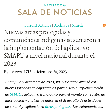
NEWSROOM
SALA DE NOTICIAS
MECANISMO DE ATENCIÓN DE QUEJAS Y RECLAMOS
Current Articles
DONA
|
Archives
|
Search
Nuevas áreas protegidas y
comunidades indígenas se sumaron a
la implementación del aplicativo
SMART a nivel nacional durante el
2023
By
|
Views: 1713
| diciembre 26, 2023
Entre julio y diciembre de 2023, WCS Ecuador avanzó con
nuevas jornadas de capacitación para el uso e implementación
de
SMART
, aplicativo tecnológico para el monitoreo, registro de
información y análisis de datos en el desarrollo de actividades
de control y vigilancia en
áreas protegidas
. Los entrenamientos