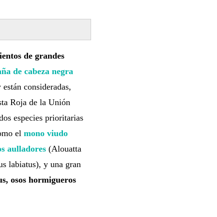
ientos de grandes
ña de cabeza negra
y están consideradas,
sta Roja de la Unión
os especies prioritarias
mo el
mono viudo
s aulladores
(Alouatta
s labiatus), y una gran
us, osos hormigueros