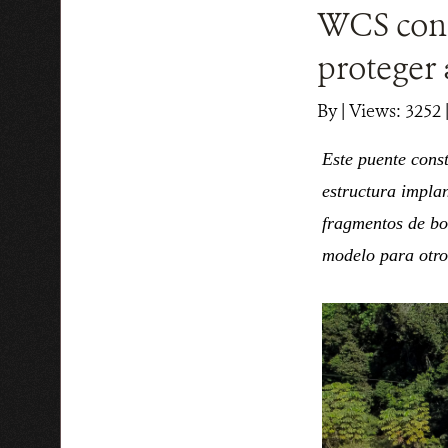
WCS cons
proteger 
By
|
Views: 3252
|
Este puente const
estructura implan
fragmentos de bos
modelo para otros