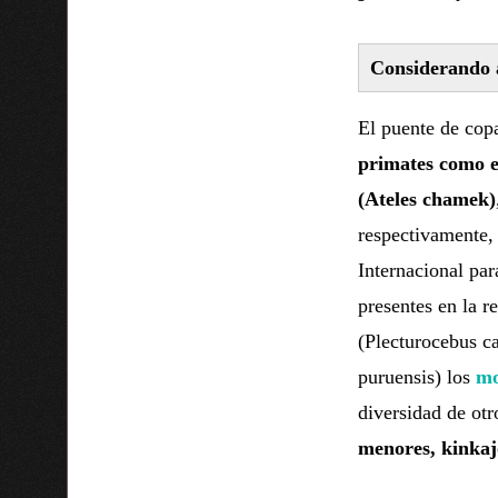
Considerando a
El puente de cop
primates como 
(Ateles chamek)
respectivamente, 
Internacional par
presentes en la r
(Plecturocebus ca
puruensis) los
mo
diversidad de ot
menores, kinkajo