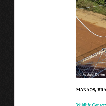
MANAOS, BRAS
Wildlife Conser