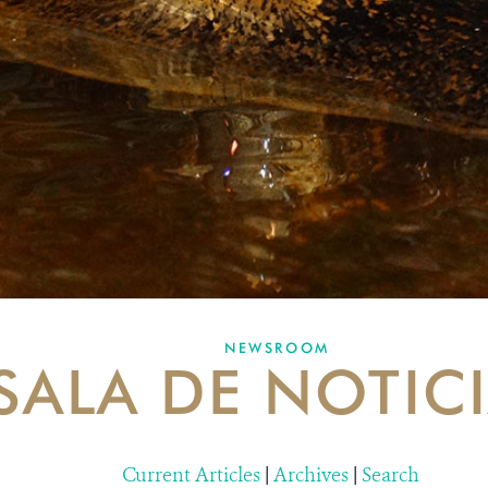
NEWSROOM
SALA DE NOTIC
Current Articles
|
Archives
|
Search