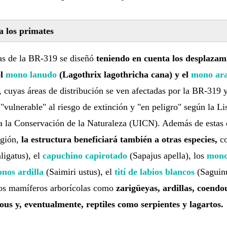
 los primates
as de la BR-319 se diseñó
teniendo en cuenta los desplazam
el
mono lanudo
(Lagothrix lagothricha cana) y el
mono ara
, cuyas áreas de distribución se ven afectadas por la BR-319 
"vulnerable" al riesgo de extinción y "en peligro" según la Li
a la Conservación de la Naturaleza (UICN). Además de estas d
egión,
la estructura beneficiará también a otras especies,
co
ligatus), el
capuchino capirotado
(Sapajus apella), los
mono
nos ardilla
(Saimiri ustus), el
tití de labios blancos
(Saguinu
ros mamíferos arborícolas como
zarigüeyas, ardillas, coendo
us y, eventualmente, reptiles como serpientes y lagartos.