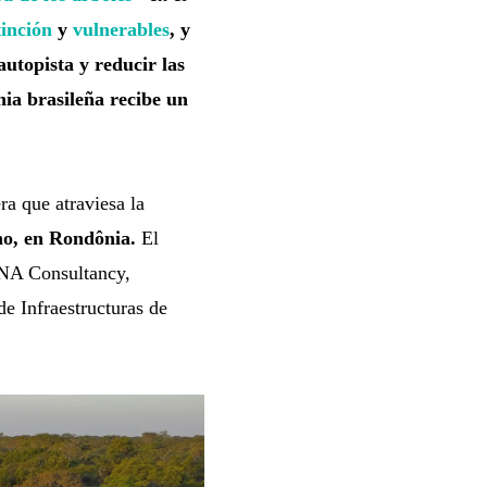
tinción
y
vulnerables
, y
utopista y reducir las
ia brasileña recibe un
ra que atraviesa la
ho, en Rondônia.
El
UNA Consultancy,
e Infraestructuras de