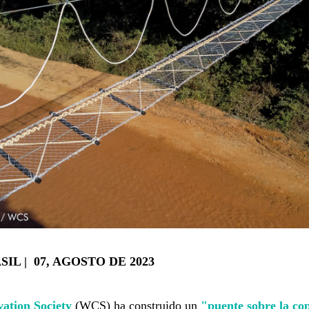
IL | 07, AGOSTO DE 2023
vation Society
(WCS) ha construido un
"puente sobre la cop