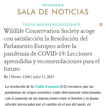
NEWSROOM
SALA DE NOTICIAS
MECANISMO DE ATENCIÓN DE QUEJAS Y RECLAMOS
Current Articles
DONA
|
Archives
|
Search
Wildlife Conservation Society acoge
con satisfacción la Resolución del
Parlamento Europeo sobre la
pandemia de COVID-19: Lecciones
aprendidas y recomendaciones para el
futuro
By
|
Views: 1396
| julio 17, 2023
La resolución de la
Unión Europea
(UE) reconoce que las
pandemias de origen zoonótico están directamente relacionadas
con el aumento de las interacciones entre el hombre y la fauna
silvestre provocadas por el cambio en el uso del suelo, en