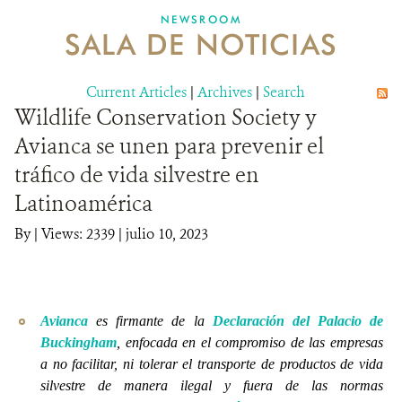
NEWSROOM
SALA DE NOTICIAS
MECANISMO DE ATENCIÓN DE QUEJAS Y RECLAMOS
Current Articles
DONA
|
Archives
|
Search
Wildlife Conservation Society y
Avianca se unen para prevenir el
tráfico de vida silvestre en
Latinoamérica
By
|
Views: 2339
| julio 10, 2023
Avianca
es firmante de la
Declaración del Palacio de
Buckingham
, enfocada en el compromiso de las empresas
a no facilitar, ni tolerar el transporte de productos de vida
silvestre de manera ilegal y fuera de las normas