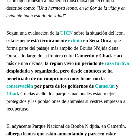
La imagen muestra a una leona musculosa que el equipo
describe como:
"Una hermosa leona, en la flor de la vida y en
evidente buen estado de salud".
Según una evaluación de la
UICN
sobre la situación del león,
está especie está técnicamente
extinta
en Sena Oura
, que
forma parte del paisaje más amplio de Bouba N'djida-Sena
Oura, a lo largo de la frontera entre
Camerún y Chad.
Hace
más de una década,
la región vivió un periodo de
caza furtiva
despiadada y organizada, pero desde entonces se ha
beneficiado de un compromiso muy firme con la
conservación
por parte de los gobiernos de
Camerún
y
Chad
.
Gracias a ello, los parques nacionales están mejor
protegidos y las poblaciones de animales silvestres empiezan a
recuperarse.
El adyacente Parque Nacional de Bouba N'djida, en Camerún,
alberga leones que están aumentando y parecen estar