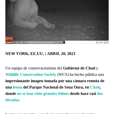
NEW YORK, EE.UU. | ABRIL 20, 2023
Un equipo de conservacionistas del
Gobierno de Chad
y
Wildlife Conservation Society
(WCS) ha hecho pública una
impresionante imagen tomada por una cámara remota de
una
leona
del Parque Nacional de Sena Oura, en
Chad
,
donde
no se han visto grandes felinos
desde hace casi
dos
décadas.