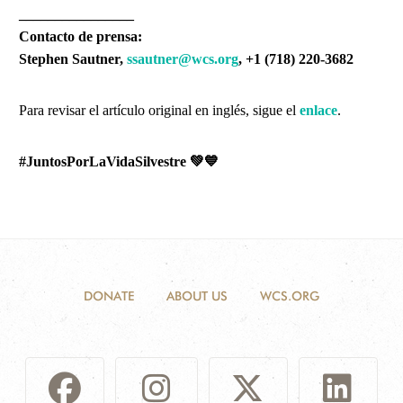
________________
Contacto de prensa:
Stephen Sautner,
ssautner@wcs.org
, +1 (718) 220-3682
Para revisar el artículo original en inglés, sigue el
enlace
.
#JuntosPorLaVidaSilvestre
💚💙
DONATE
ABOUT US
WCS.ORG