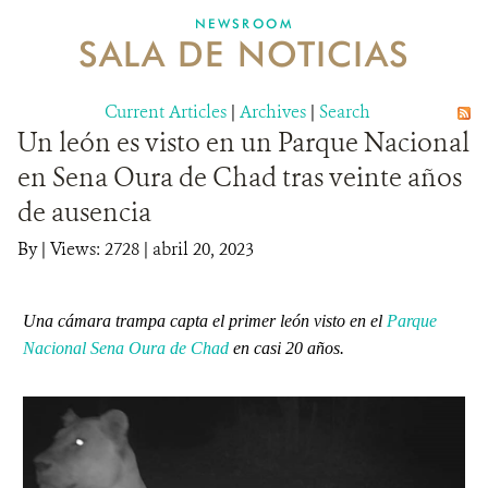
NEWSROOM
SALA DE NOTICIAS
MECANISMO DE ATENCIÓN DE QUEJAS Y RECLAMOS
Current Articles
DONA
|
Archives
|
Search
Un león es visto en un Parque Nacional
en Sena Oura de Chad tras veinte años
de ausencia
By
|
Views: 2728
| abril 20, 2023
Una cámara trampa capta el primer león visto en el
Parque
Nacional Sena Oura de Chad
en casi 20 años.