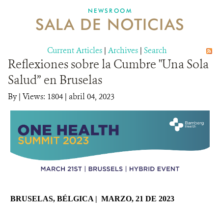
NEWSROOM
SALA DE NOTICIAS
MECANISMO DE ATENCIÓN DE QUEJAS Y RECLAMOS
Current Articles
DONA
|
Archives
|
Search
Reflexiones sobre la Cumbre "Una Sola
Salud” en Bruselas
By
|
Views: 1804
| abril 04, 2023
BRU
SELAS, BÉLGICA | MARZO, 21 DE 2023