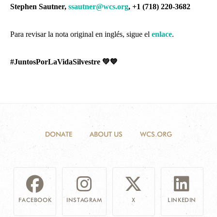
Stephen Sautner,
ssautner@wcs.org
, +1 (718) 220-3682
Para revisar la nota original en inglés, sigue el
enlace
.
#JuntosPorLaVidaSilvestre
💚💙
DONATE
ABOUT US
WCS.ORG
FACEBOOK
INSTAGRAM
X
LINKEDIN