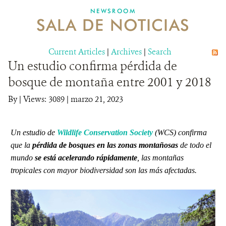
NEWSROOM
SALA DE NOTICIAS
MECANISMO DE ATENCIÓN DE QUEJAS Y RECLAMOS
Current Articles
DONA
|
Archives
|
Search
Un estudio confirma pérdida de
bosque de montaña entre 2001 y 2018
By
|
Views: 3089
| marzo 21, 2023
Un estudio de
Wildlife Conservation Society
(WCS)
confirma
que la
pérdida de bosques en las zonas montañosas
de todo el
mundo
se está acelerando rápidamente
, las montañas
tropicales con mayor biodiversidad son las más afectadas.