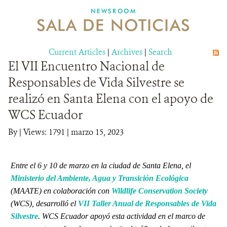
NEWSROOM
SALA DE NOTICIAS
MECANISMO DE ATENCIÓN DE QUEJAS Y RECLAMOS
Current Articles
DONA
|
Archives
|
Search
El VII Encuentro Nacional de
Responsables de Vida Silvestre se
realizó en Santa Elena con el apoyo de
WCS Ecuador
By
|
Views: 1791
| marzo 15, 2023
Entre el 6 y 10 de marzo en la ciudad de Santa Elena, el
Ministerio del Ambiente, Agua y Transición Ecológica
(MAATE) en colaboración con
Wildlife Conservation Society
(WCS), desarrolló el
VII Taller Anual de Responsables de Vida
Silvestre
. WCS Ecuador apoyó esta actividad en el marco de