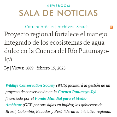
NEWSROOM
SALA DE NOTICIAS
MECANISMO DE ATENCIÓN DE QUEJAS Y RECLAMOS
Current Articles
DONA
|
Archives
|
Search
Proyecto regional fortalece el manejo
integrado de los ecosistemas de agua
dulce en la Cuenca del Río Putumayo-
Içá
By
|
Views: 1889
| febrero 15, 2023
Wildlife Conservation Society
(WCS) facilitará la gestión de un
proyecto de conservación en la
Cuenca Putumayo-Içá
,
financiado por el
Fondo Mundial para el Medio
Ambiente
(GEF por sus siglas en inglés); los gobiernos de
Brasil, Colombia, Ecuador y Perú lideran la iniciativa regional.