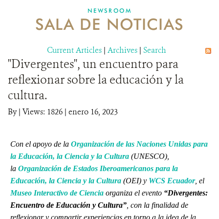
NEWSROOM
SALA DE NOTICIAS
MECANISMO DE ATENCIÓN DE QUEJAS Y RECLAMOS
Current Articles
DONA
|
Archives
|
Search
"Divergentes", un encuentro para
reflexionar sobre la educación y la
cultura.
By
|
Views: 1826
| enero 16, 2023
Con el apoyo de la
Organización de las Naciones Unidas para
la Educación, la Ciencia y la Cultura
(UNESCO),
la
Organización de Estados Iberoamericanos para la
Educación, la Ciencia y la Cultura
(OEI) y
WCS Ecuador
, el
Museo Interactivo de Ciencia
organiza el evento
“Divergentes:
Encuentro de Educación y Cultura”
, con la finalidad de
reflexionar y compartir experiencias en torno a la idea de la