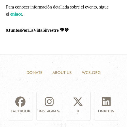
Para conocer información detallada sobre el evento, sigue
el
enlace
.
#JuntosPorLaVidaSilvestre
💚💙
DONATE
ABOUT US
WCS.ORG
FACEBOOK
INSTAGRAM
X
LINKEDIN