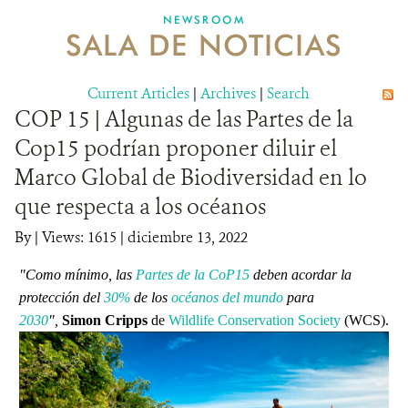
NEWSROOM
SALA DE NOTICIAS
MECANISMO DE ATENCIÓN DE QUEJAS Y RECLAMOS
Current Articles
DONA
|
Archives
|
Search
COP 15 | Algunas de las Partes de la
Cop15 podrían proponer diluir el
Marco Global de Biodiversidad en lo
que respecta a los océanos
By
|
Views: 1615
| diciembre 13, 2022
"Como mínimo, las
Partes de la CoP15
deben acordar la
protección del
30%
de los
océanos del mundo
para
2030
",
Simon Cripps
de
Wildlife Conservation Society
(WCS).