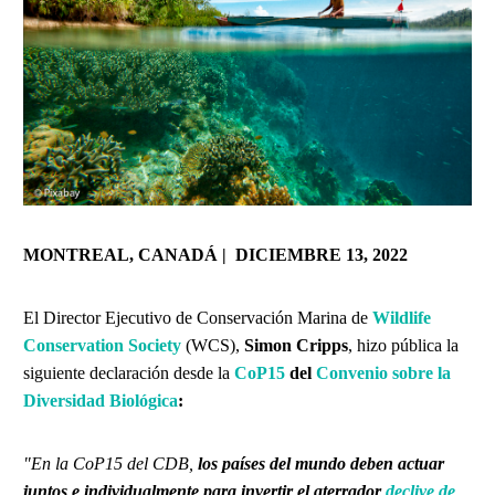
MONTREAL, CANADÁ | DICIEMBRE 13, 2022
El Director Ejecutivo de Conservación Marina de
Wildlife
Conservation Society
(WCS),
Simon Cripps
, hizo pública la
siguiente declaración desde la
CoP15
del
Convenio sobre la
Diversidad Biológica
:
"En la CoP15 del CDB,
los países del mundo deben actuar
juntos e individualmente para invertir el aterrador
declive de