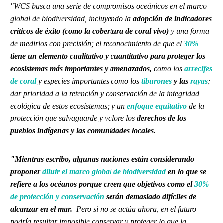
"WCS busca una serie de compromisos oceánicos en el marco
global de biodiversidad, incluyendo la
adopción de indicadores
críticos de éxito (como la cobertura de coral vivo)
y una forma
de medirlos con precisión; el reconocimiento de que el
30%
tiene un elemento cualitativo y cuantitativo para proteger los
ecosistemas
más importantes y amenazados,
como los
arrecifes
de coral
y especies importantes como los
tiburones
y las
rayas
;
dar prioridad a la retención y conservación de la integridad
ecológica de estos ecosistemas; y un
enfoque equitativo
de la
protección que salvaguarde y valore los
derechos de los
pueblos indígenas y las comunidades locales.
"Mientras escribo, algunas naciones están considerando
proponer
diluir el marco global de biodiversidad
en lo que se
refiere a los océanos porque creen que objetivos como el
30%
de protección y conservación
serán demasiado difíciles de
alcanzar en el mar.
Pero si no se actúa ahora, en el futuro
podría resultar imposible conservar y proteger lo que la