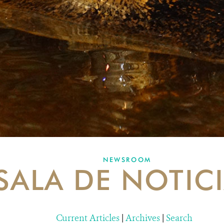
NEWSROOM
SALA DE NOTIC
Current Articles
|
Archives
|
Search