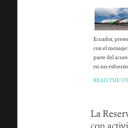
Ecuador, prese
con el mensaje
parte del acue
en sus esfuerzos
READ THE ST
La Reser
con activi