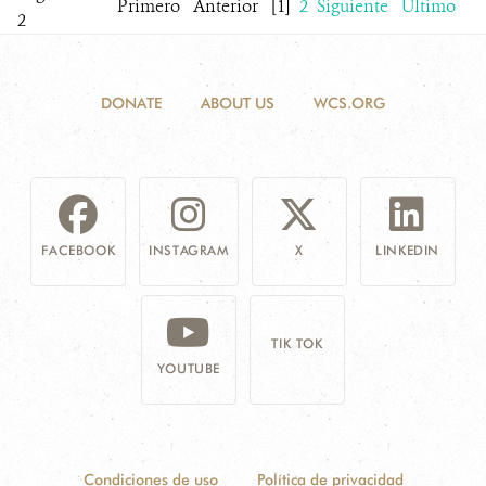
Primero
Anterior
[1]
2
Siguiente
Último
2
DONATE
ABOUT US
WCS.ORG
FACEBOOK
INSTAGRAM
X
LINKEDIN
TIK TOK
YOUTUBE
Condiciones de uso
Política de privacidad