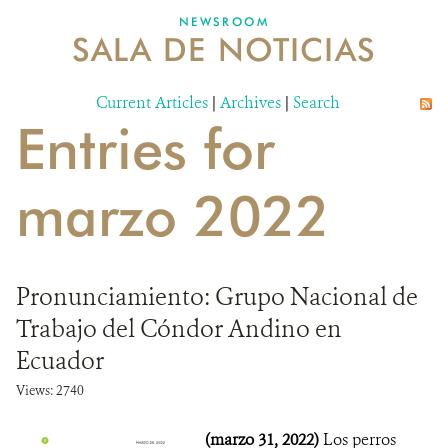
NEWSROOM
SALA DE NOTICIAS
MECANISMO DE ATENCIÓN DE QUEJAS Y RECLAMOS
Current Articles
DONA
|
Archives
|
Search
Entries for
marzo 2022
Pronunciamiento: Grupo Nacional de
Trabajo del Cóndor Andino en
Ecuador
Views: 2740
(marzo 31, 2022)
Los perros