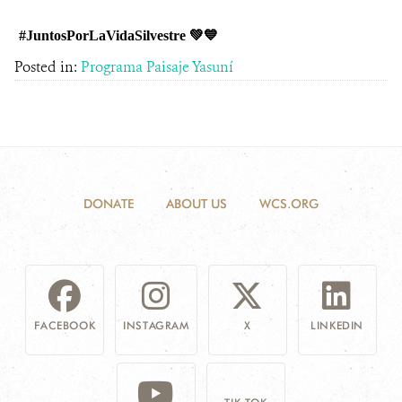
#JuntosPorLaVidaSilvestre 💚💙
Posted in:
Programa Paisaje Yasuní
DONATE
ABOUT US
WCS.ORG
FACEBOOK
INSTAGRAM
X
LINKEDIN