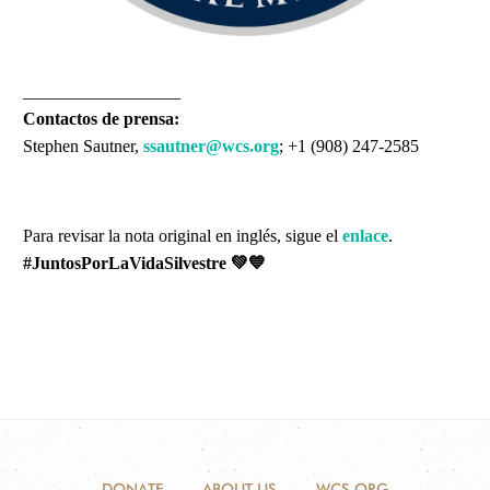
__________________
Contactos de prensa:
Stephen Sautner,
ssautner@wcs.org
; +1 (908) 247-2585
Para revisar la nota original en inglés, sigue el
enlace
.
#JuntosPorLaVidaSilvestre
💚💙
DONATE
ABOUT US
WCS.ORG