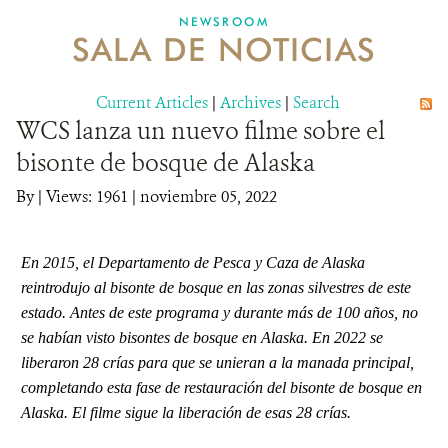
NEWSROOM
SALA DE NOTICIAS
MECANISMO DE ATENCIÓN DE QUEJAS Y RECLAMOS
Current Articles
DONA
|
Archives
|
Search
WCS lanza un nuevo filme sobre el
bisonte de bosque de Alaska
By
|
Views: 1961
| noviembre 05, 2022
En 2015, el Departamento de Pesca y Caza de Alaska
reintrodujo al bisonte de bosque en las zonas silvestres de este
estado. Antes de este programa y durante más de 100 años, no
se habían visto bisontes de bosque en Alaska. En 2022 se
liberaron 28 crías para que se unieran a la manada principal,
completando esta fase de restauración del bisonte de bosque en
Alaska. El filme sigue la liberación de esas 28 crías.