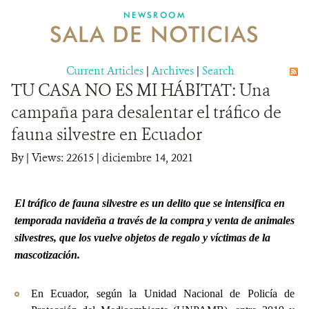
NEWSROOM
SALA DE NOTICIAS
MECANISMO DE ATENCIÓN DE QUEJAS Y RECLAMOS
Current Articles
DONA
|
Archives
|
Search
TU CASA NO ES MI HÁBITAT: Una
campaña para desalentar el tráfico de
fauna silvestre en Ecuador
By
|
Views: 22615
| diciembre 14, 2021
El tráfico de fauna silvestre es un delito que se intensifica en
temporada navideña a través de la compra y venta de animales
silvestres, que los vuelve objetos de regalo y víctimas de la
mascotización.
En Ecuador, según la Unidad Nacional de Policía de