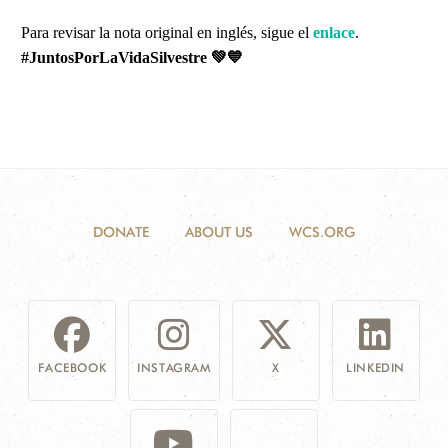
Para revisar la nota original en inglés, sigue el
enlace
.
#JuntosPorLaVidaSilvestre
💚💙
DONATE
ABOUT US
WCS.ORG
FACEBOOK
INSTAGRAM
X
LINKEDIN