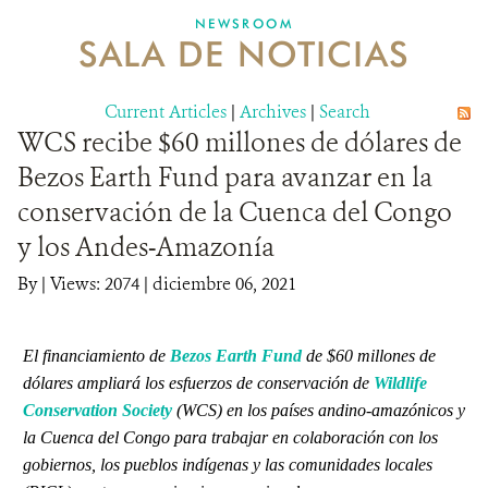
NEWSROOM
SALA DE NOTICIAS
MECANISMO DE ATENCIÓN DE QUEJAS Y RECLAMOS
Current Articles
DONA
|
Archives
|
Search
WCS recibe $60 millones de dólares de
Bezos Earth Fund para avanzar en la
conservación de la Cuenca del Congo
y los Andes-Amazonía
By
|
Views: 2074
| diciembre 06, 2021
El financiamiento de
Bezos Earth Fund
de $60 millones de
dólares ampliará los esfuerzos de conservación de
Wildlife
Conservation Society
(WCS) en los países andino-amazónicos y
la Cuenca del Congo para trabajar en colaboración con los
gobiernos, los pueblos indígenas y las comunidades locales