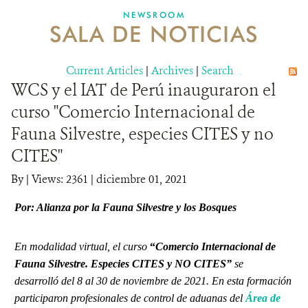
NEWSROOM
SALA DE NOTICIAS
MECANISMO DE ATENCIÓN DE QUEJAS Y RECLAMOS
Current Articles
DONA
|
Archives
|
Search
WCS y el IAT de Perú inauguraron el
curso "Comercio Internacional de
Fauna Silvestre, especies CITES y no
CITES"
By
|
Views: 2361
| diciembre 01, 2021
Por: Alianza por la Fauna Silvestre y los Bosques
En modalidad virtual, el curso
“
Comercio Internacional de
Fauna Silvestre. Especies CITES y NO CITES”
se
desarrolló del 8 al 30 de noviembre de 2021. En esta formación
participaron p
rofesionales de control de aduanas
del
Área de