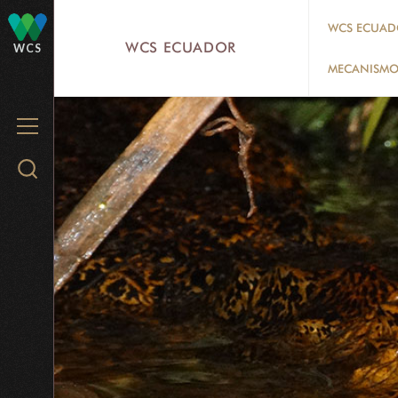
Skip
WCS ECUAD
to
WCS ECUADOR
WCS
main
MECANISMO 
content
MENU
Search
WCS.org