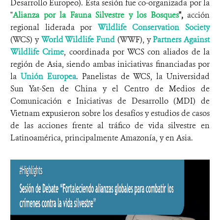
Desarrollo Europeo). Esta sesión fue co-organizada por la
"
Alianza por la Fauna Silvestre y los Bosques
",
acción
regional liderada por
Wildlife Conservation Society
(WCS) y
World Wildlife Fund
(WWF), y
Partners Against
Wildlife Crime
, coordinada por WCS con aliados de la
región de Asia, siendo ambas iniciativas financiadas por
la
Unión Europea
. Panelistas de WCS, la Universidad
Sun Yat-Sen de China y el Centro de Medios de
Comunicación e Iniciativas de Desarrollo (MDI) de
Vietnam expusieron sobre los desafíos y estudios de casos
de las acciones frente al tráfico de vida silvestre en
Latinoamérica, principalmente Amazonía, y en Asia.