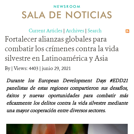
NEWSROOM
SALA DE NOTICIAS
MECANISMO DE ATENCIÓN DE QUEJAS Y RECLAMOS
Current Articles
DONA
|
Archives
|
Search
Fortalecer alianzas globales para
combatir los crímenes contra la vida
silvestre en Latinoamérica y Asia
By
|
Views: 4403
| junio 29, 2021
Durante los European Development Days #EDD21
panelistas de estas regiones compartieron sus desafíos,
éxitos y nuevas oportunidades para combatir más
eficazmente los delitos contra la vida silvestre mediante
una mayor cooperación entre diversos sectores.