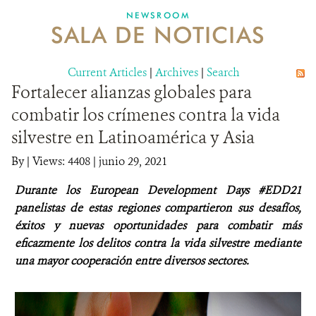
NEWSROOM
SALA DE NOTICIAS
MECANISMO DE ATENCIÓN DE QUEJAS Y RECLAMOS
Current Articles
DONA
|
Archives
|
Search
Fortalecer alianzas globales para
combatir los crímenes contra la vida
silvestre en Latinoamérica y Asia
By
|
Views: 4408
| junio 29, 2021
Durante los European Development Days #EDD21
panelistas de estas regiones compartieron sus desafíos,
éxitos y nuevas oportunidades para combatir más
eficazmente los delitos contra la vida silvestre mediante
una mayor cooperación entre diversos sectores.