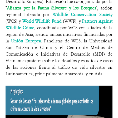
Desarrollo Europeo). Esta sesión fue co-organizada por la
"
Alianza por la Fauna Silvestre y los Bosques
",
acción
regional liderada por
Wildlife Conservation Society
(WCS) y
World Wildlife Fund
(WWF), y
Partners Against
Wildlife Crime
, coordinada por WCS con aliados de la
región de Asia, siendo ambas iniciativas financiadas por
la
Unión Europea
. Panelistas de WCS, la Universidad
Sun Yat-Sen de China y el Centro de Medios de
Comunicación e Iniciativas de Desarrollo (MDI) de
Vietnam expusieron sobre los desafíos y estudios de casos
de las acciones frente al tráfico de vida silvestre en
Latinoamérica, principalmente Amazonía, y en Asia.