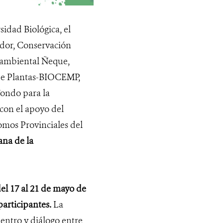
idad Biológica, el
or, Conservación
oambiental Ñeque,
 de Plantas-BIOCEMP,
Fondo para la
con el apoyo del
mos Provinciales del
na de la
del 17 al 21 de mayo de
participantes.
La
entro y diálogo entre