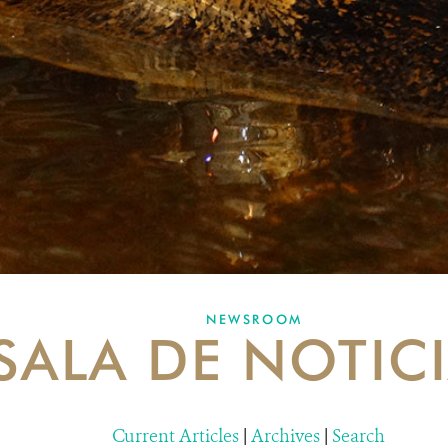
NEWSROOM
SALA DE NOTIC
Current Articles
|
Archives
|
Search