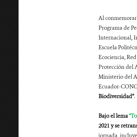
Al conmemorarse
Programa de P
Internacional, 
Escuela Politéc
Ecociencia, Red
Protección del 
Ministerio del
Ecuador-CONGOP
Biodiversidad”
.
Bajo el lema
"To
2021
y se retran
jornada, incluy