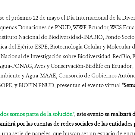
 el próximo 22 de mayo el Día Internacional de la Divers
equeñas Donaciones de PNUD, WWF-Ecuador, WCS Ecuad
Instituto Nacional de Biodiversidad-INABIO, Fondo Soci
nica del Ejérito-ESPE, Biotecnología Celular y Molecular
 Nacional de Investigación sobre Biodiversidad-RedBio, 
Agua-FONAG, Aves y Conservación-Birdlife en Ecuador , 
 Ambiente y Agua-MAAE, Consorcio de Gobiernos Autóno
E, y BIOFIN PNUD, presentan el evento virtual
“Sema
dos somos parte de la solución"
, este evento se realizará 
smitirá por las cuentas de redes sociales de las entidades 
e una serie de paneles, que buscan
ser un espacio de encu