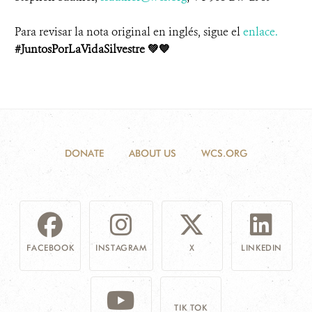
Para revisar la nota original en inglés, sigue el
enlace
.
#JuntosPorLaVidaSilvestre
💚💙
DONATE
ABOUT US
WCS.ORG
FACEBOOK
INSTAGRAM
X
LINKEDIN
TIK TOK