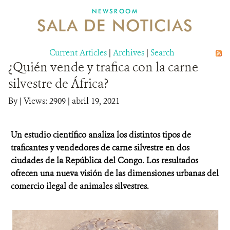
NEWSROOM
SALA DE NOTICIAS
MECANISMO DE ATENCIÓN DE QUEJAS Y RECLAMOS
Current Articles
DONA
|
Archives
|
Search
¿Quién vende y trafica con la carne
silvestre de África?
By
|
Views: 2909
| abril 19, 2021
Un estudio científico analiza los distintos tipos de
traficantes y vendedores de carne silvestre en dos
ciudades de la República del Congo.
Los resultados
ofrecen una nueva visión de las dimensiones urbanas del
comercio ilegal de animales silvestres.