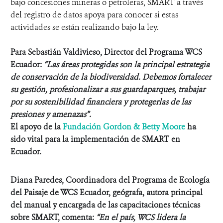
bajo concesiones mineras o petroleras, SMART a través
del registro de datos apoya para conocer si estas
actividades se están realizando bajo la ley.
Para Sebastián Valdivieso, Director del Programa WCS
Ecuador:
“Las áreas protegidas son la principal estrategia
de conservación de la biodiversidad. Debemos fortalecer
su gestión, profesionalizar a sus guardaparques, trabajar
por su sostenibilidad financiera y protegerlas de las
presiones y amenazas”.
El apoyo de la
Fundación Gordon & Betty Moore
ha
sido
vital
para la implementación de SMART en
Ecuador.
Diana Paredes,
C
oordinadora del
P
rograma
de E
colog
í
a
del
P
aisaje
de WCS Ecuador, geógrafa, autora principal
del manual y encargada de las capacitaciones técnicas
sobre SMART, comenta:
“
En el país
, WCS
lidera
la