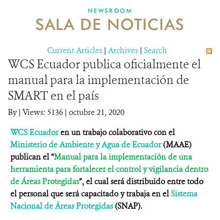
NEWSROOM
SALA DE NOTICIAS
MECANISMO DE ATENCIÓN DE QUEJAS Y RECLAMOS
Current Articles
DONA
|
Archives
|
Search
WCS Ecuador publica oficialmente el
manual para la implementación de
SMART en el país
By
|
Views: 5136
| octubre 21, 2020
WCS Ecuador
en un trabajo colaborativo con el
Ministerio de Ambiente y Agua de Ecuador
(MAAE)
publican el
“
Manual para la implementación de una
herramienta para fortalecer el control y vigilancia dentro
de Áreas Protegidas
”, el cual será distribuido entre todo
el personal que será capacitado y trabaja en el
Sistema
Nacional de Áreas Protegidas
(SNAP).