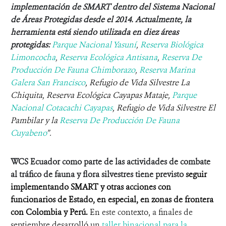
implementación de SMART dentro del Sistema Nacional
de Áreas Protegidas
desde el 2014.
Actualmente, la
herramienta está siendo utilizada en
diez
áreas
protegidas:
Parque Nacional Yasuní
,
Reserva Biológica
Limoncocha
,
Reserva Ecológica Antisana
,
Reserva De
Producción De Fauna Chimborazo
,
Reserva Marina
Galera San Francisco
, Refugio de Vida Silvestre La
Chiquita, Reserva Ecológica Cayapas Mataje,
Parque
Nacional Cotacachi Cayapas
, Refugio de Vida Silvestre El
Pambilar y la
Reserva De Producción De Fauna
Cuyabeno
”
.
WCS Ecuador como parte de las actividades de combate
al tráfico de fauna y flora silvestres tiene previsto
seguir
implementando SMART
y otras acciones
con
funcionarios de Estado, en especial, en zonas de frontera
con Colombia y Perú.
En este contexto, a
finales de
septiembre desarrolló un
taller binacional para la