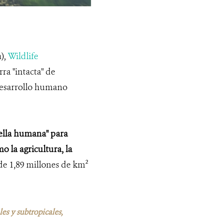
),
Wildlife
ra "intacta" de
desarrollo humano
uella humana" para
 la agricultura, la
de 1,89 millones de km²
es y subtropicales,