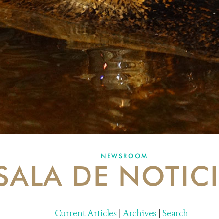
NEWSROOM
SALA DE NOTIC
Current Articles
|
Archives
|
Search