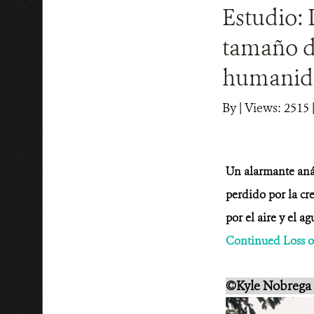
Estudio: 
tamaño d
humanid
By
|
Views: 2515
Un alarmante análi
perdido por la cr
por el aire y el 
Continued Loss of
©Kyle Nobrega 