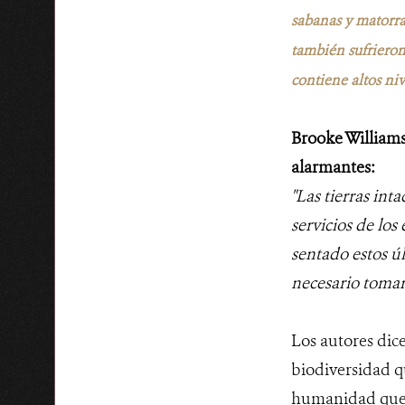
sabanas y matorra
también sufrieron
contiene altos ni
Brooke Williams
alarmantes:
"Las tierras int
servicios de lo
sentado estos ú
necesario tomar
Los autores dic
biodiversidad qu
humanidad que d