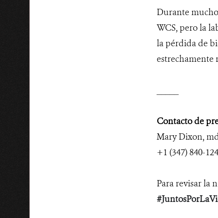
Durante muchos
WCS, pero la la
la pérdida de bi
estrechamente r
_____
Contacto de pre
Mary Dixon,
md
+1 (347) 840-12
Para revisar la n
#JuntosPorLaVi