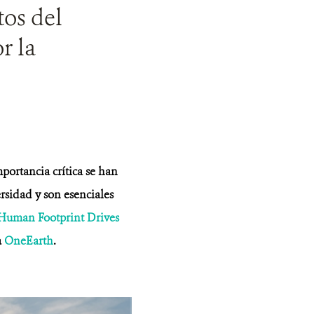
tos del
r la
mportancia crítica se han
ersidad y son esenciales
 Human Footprint Drives
a
OneEarth
.