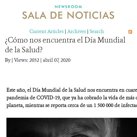
NEWSROOM
SALA DE NOTICIAS
MECANISMO DE ATENCIÓN DE QUEJAS Y RECLAMOS
Current Articles
DONA
|
Archives
|
Search
¿Cómo nos encuentra el Día Mundial
de la Salud?
By
|
Views: 2052
| abril 07, 2020
Este año, el Día Mundial de la Salud nos encuentra en cuare
pandemia de COVID-19, que ya ha cobrado la vida de más d
planeta, mientras se reporta cerca de un 1 500 000 de infecta