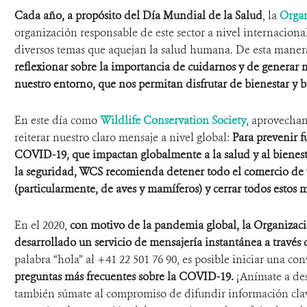
Cada año, a propósito del Día Mundial de la Salud
, la
Organ
organización responsable de este sector a nivel internacio
diversos temas que aquejan la salud humana. De esta maner
reflexionar sobre la importancia de cuidarnos y de generar 
nuestro entorno, que nos permitan disfrutar de bienestar y 
En este día como
Wildlife Conservation Society
,
aprovecham
reiterar nuestro claro mensaje a nivel global:
Para prevenir f
COVID-19, que impactan globalmente a la salud y al bienesta
la seguridad, WCS recomienda detener todo el comercio de
(particularmente, de aves y mamíferos) y cerrar todos estos 
En el 2020,
con motivo de la pandemia global, la Organizac
desarrollado un servicio de mensajería instantánea a travé
palabra “hola” al +41 22 501 76 90, es posible iniciar una co
preguntas más frecuentes sobre la COVID-19.
¡Anímate a des
también súmate al compromiso de difundir información clave