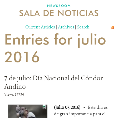
NEWSROOM
SALA DE NOTICIAS
MECANISMO DE ATENCIÓN DE QUEJAS Y RECLAMOS
Current Articles
DONA
|
Archives
|
Search
Entries for julio
2016
7 de julio: Día Nacional del Cóndor
Andino
Views: 17734
(julio 07, 2016)
-
Este día es
de gran importancia para el