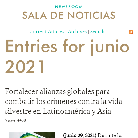
NEWSROOM
SALA DE NOTICIAS
MECANISMO DE ATENCIÓN DE QUEJAS Y RECLAMOS
Current Articles
DONA
|
Archives
|
Search
Entries for junio
2021
Fortalecer alianzas globales para
combatir los crímenes contra la vida
silvestre en Latinoamérica y Asia
Views: 4408
(junio 29, 2021)
Durante los