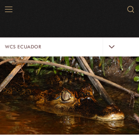
Skip
MENU
Sear
to
WCS.
main
WCS
content
WCS
WCS ECUADOR
Ecuador
Menu
WCS ECUADOR
NEWSROOM
PAISAJES
RECURSOS
ESPECIES
SOLUCIONES