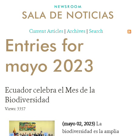
NEWSROOM
SALA DE NOTICIAS
MECANISMO DE ATENCIÓN DE QUEJAS Y RECLAMOS
Current Articles
DONA
|
Archives
|
Search
Entries for
mayo 2023
Ecuador celebra el Mes de la
Biodiversidad
Views: 3357
(mayo 02, 2023)
La
biodiversidad es la amplia