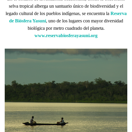
selva tropical alberga un santuario único de biodiversidad y el
MECANISMO DE ATENCIÓN DE QUEJAS Y RECLAMOS
legado cultural de los pueblos indígenas, se encuentra la
Reserva
de Biósfera Yasuní
, uno de los lugares con mayor diversidad
biológica por metro cuadrado del planeta.
DONA
www.reservabiosferayasuni.org