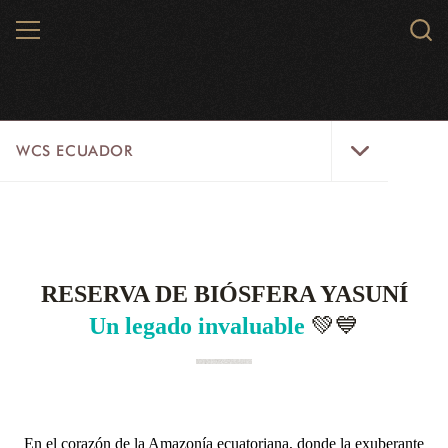
Skip
MENU
Sear
to
WCS.
main
WCS
content
WCS
WCS ECUADOR
Ecuador
Menu
WCS ECUADOR
NEWSROOM
RESERVA DE BIÓSFERA YASUNÍ
PAISAJES
💚💙
Un legado invaluable
RECURSOS
ESPECIES
En el corazón de la Amazonía ecuatoriana, donde la exuberante
SOLUCIONES