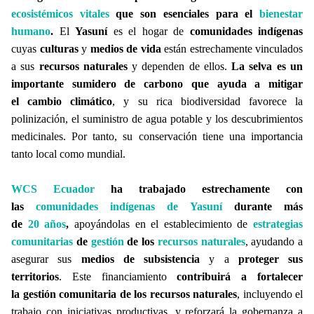
ecosistémicos vitales
que son esenciales para el
bienestar
humano
.
El
Yasuní
es el hogar de
comunidades indígenas
cuyas
culturas
y
medios de vida
están estrechamente vinculados
a sus
recursos naturales
y dependen de ellos.
La selva es un
importante sumidero de carbono que ayuda a mitigar
el cambio climático
, y su rica biodiversidad favorece la
polinización, el suministro de agua potable y los descubrimientos
medicinales. Por tanto, su conservación tiene una importancia
tanto local como mundial.
WCS Ecuador
ha trabajado estrechamente con
las
comunidades indígenas de Yasuní
durante más
de
20 años
,
apoyándolas en el establecimiento de
estrategias
comunitarias
de
gestión
de los
recursos naturales
, ayudando a
asegurar sus
medios de subsistencia
y a
proteger sus
territorios
. Este financiamiento
contribuirá a fortalecer
la
gestión comunitaria
de los
recursos naturales
, incluyendo el
trabajo con iniciativas productivas, y reforzará la gobernanza a