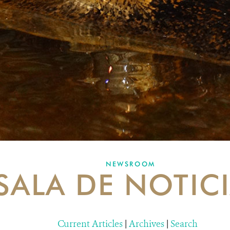
NEWSROOM
SALA DE NOTIC
Current Articles
|
Archives
|
Search