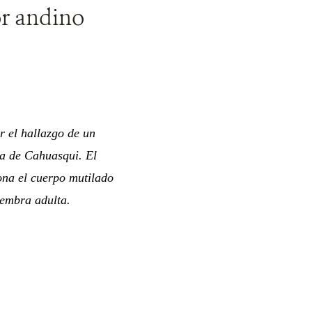
or andino
 el hallazgo de un
ia de Cahuasqui. El
zona el cuerpo mutilado
hembra adulta.