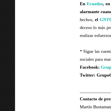
En
Ecuador
, en
alarmante cuand
hechos,
el
GNT
deceso lo más pr
realizar esfuerzo
* Sigue las cuen
sociales para ma
Facebook:
Grup
Twitter: Grup
______________
Contacto de pre
Martín Bustaman