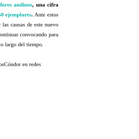
dores andinos
, una cifra
50 ejemplares
.
Ante estos
r las causas de este nuevo
continuar convocando para
lo largo del tiempo.
osCóndor en redes