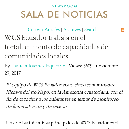
NEWSROOM
SALA DE NOTICIAS
MECANISMO DE ATENCIÓN DE QUEJAS Y RECLAMOS
Current Articles
DONA
|
Archives
|
Search
WCS Ecuador trabaja en el
fortalecimiento de capacidades de
comunidades locales
By
Daniela Racines Izquierdo
|
Views: 3609
| noviembre
29, 2017
El equipo de WCS Ecuador visitó cinco comunidades
Kichwa del río Napo, en la Amazonía ecuatoriana, con el
fin de capacitar a los habitantes en temas de monitoreo
de fauna silvestre y de cacería.
Una de las iniciativas principales de WCS Ecuador es el