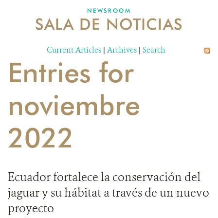
NEWSROOM
SALA DE NOTICIAS
MECANISMO DE ATENCIÓN DE QUEJAS Y RECLAMOS
Current Articles
DONA
|
Archives
|
Search
Entries for
noviembre
2022
Ecuador fortalece la conservación del
jaguar y su hábitat a través de un nuevo
proyecto